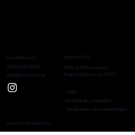
Contáctenos
DIRECCIÓN
(504) 658-9590
1100-B Milton Street
Nueva Orleans, LA 70122
info@finsnola.org
Legal
Política de privacidad
Declaración de accesibilidad
Horario de atención
Lunes - Viernes: 8:30 a.