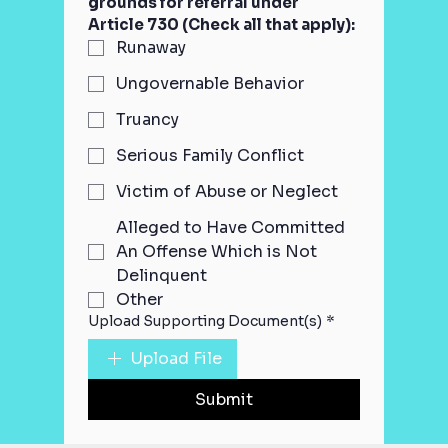
grounds for referral under 
Article 730 (Check all that apply):
Runaway
Ungovernable Behavior
Truancy
Serious Family Conflict
Victim of Abuse or Neglect
Alleged to Have Committed
An Offense Which is Not
Delinquent
Other
Upload Supporting Document(s)
*
Upload File
Submit