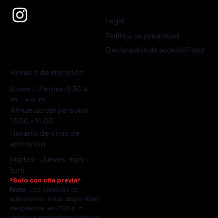
Legal
Política de privacidad
Declaración de accesibilidad
Horario de atención
Lunes - Viernes: 8:30 a.
m. - 4 p. m.
Almuerzo del personal:
13:00 - 14:00
Horario de citas de
admisión
Martes - Jueves: 9am -
1pm
*Solo con cita previa*
Nota
: Los servicios de
admisión no están disponibles
después de las 2:00 p. m.
debido a operaciones internas